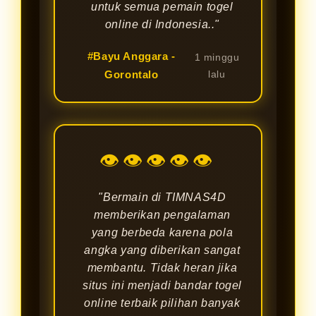
untuk semua pemain togel
online di Indonesia.."
#Bayu Anggara -
1 minggu
Gorontalo
lalu
👁👁👁👁👁
"Bermain di TIMNAS4D
memberikan pengalaman
yang berbeda karena pola
angka yang diberikan sangat
membantu. Tidak heran jika
situs ini menjadi bandar togel
online terbaik pilihan banyak