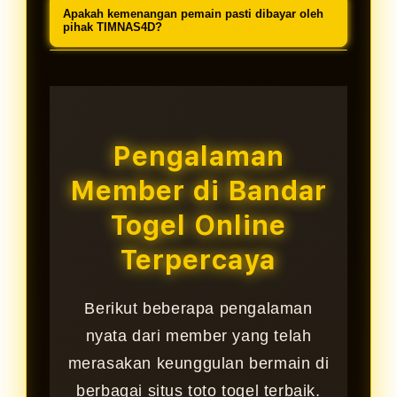
Kami memberikan kemudahan bagi
member setia kami.
setiap proses deposit dan withdraw
Apakah kemenangan pemain pasti dibayar oleh
Selain itu, kami sering memberikan
semua kalangan dengan
pihak TIMNAS4D?
dijamin aman serta tepat waktu
panduan dan trik jitu bagi member
menetapkan minimal deposit yang
Tentu saja, berapapun total
setiap saat.
agar peluang untuk mendapatkan
sangat terjangkau. Anda bisa
kemenangan yang berhasil diraih
kemenangan menjadi jauh lebih
langsung memulai taruhan dan
oleh pemain pasti akan dibayarkan
besar setiap harinya.
menikmati berbagai jenis pasaran
secara penuh tanpa ada potongan
Pengalaman
togel favorit hanya dengan modal
sedikitpun. Reputasi kami sebagai
kecil tanpa harus mengeluarkan
Member di Bandar
bandar togel online terpercaya
biaya besar.
dibangun atas dasar kepercayaan
Togel Online
dan kepuasan semua member.
Terpercaya
Berikut beberapa pengalaman
nyata dari member yang telah
merasakan keunggulan bermain di
berbagai situs toto togel terbaik.