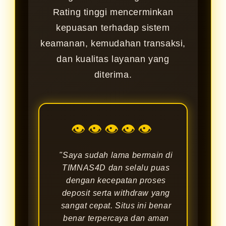
Rating tinggi mencerminkan
kepuasan terhadap sistem
keamanan, kemudahan transaksi,
dan kualitas layanan yang
diterima.
👁👁👁👁👁
"Saya sudah lama bermain di
TIMNAS4D dan selalu puas
dengan kecepatan proses
deposit serta withdraw yang
sangat cepat. Situs ini benar
benar terpercaya dan aman