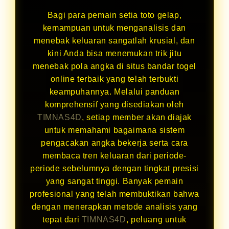
Bagi para pemain setia toto gelap,
kemampuan untuk menganalisis dan
menebak keluaran sangatlah krusial, dan
kini Anda bisa menemukan trik jitu
menebak pola angka di situs bandar togel
online terbaik yang telah terbukti
keampuhannya. Melalui panduan
komprehensif yang disediakan oleh
TIMNAS4D
, setiap member akan diajak
untuk memahami bagaimana sistem
pengacakan angka bekerja serta cara
membaca tren keluaran dari periode-
periode sebelumnya dengan tingkat presisi
yang sangat tinggi. Banyak pemain
profesional yang telah membuktikan bahwa
dengan menerapkan metode analisis yang
tepat dari
TIMNAS4D
, peluang untuk