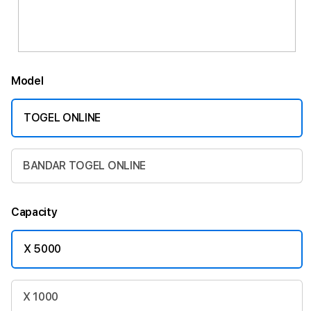
Model
TOGEL ONLINE
BANDAR TOGEL ONLINE
Capacity
X 5000
X 1000