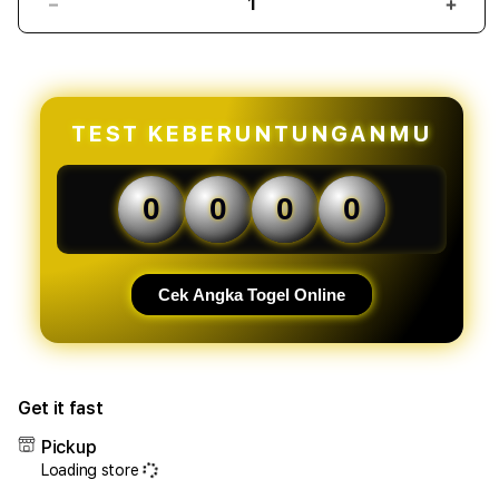
Decrease
Incr
quantity
quant
for
for
TIMNAS4D
TIM
:
:
Trik
Trik
TEST KEBERUNTUNGANMU
Jitu
Jitu
Menebak
Men
Pola
Pola
0
0
0
0
Angka
Angk
di
di
Situs
Situs
Bandar
Band
Cek Angka Togel Online
Togel
Toge
Online
Onlin
Terbaik
Terb
Get it fast
Pickup
Loading store