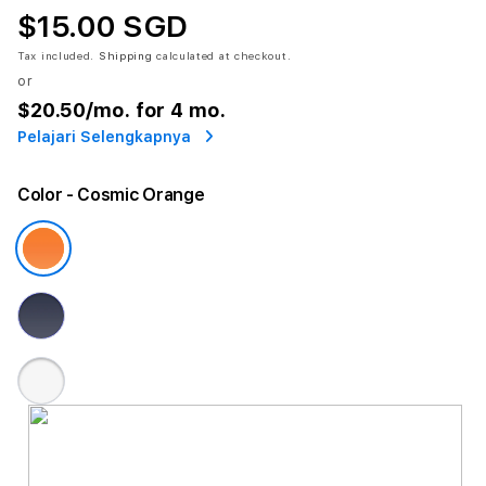
$15.00 SGD
Tax included.
Shipping
calculated at checkout.
or
$20.50
/mo. for 4 mo.
Pelajari Selengkapnya
Color
- Cosmic Orange